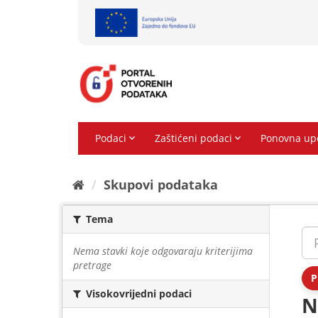
Preskoči
na
sadržaj
Skupovi podаtаkа
Tema
Nema stavki koje odgovaraju kriterijima
pretrage
P
Visokovrijedni podaci
N