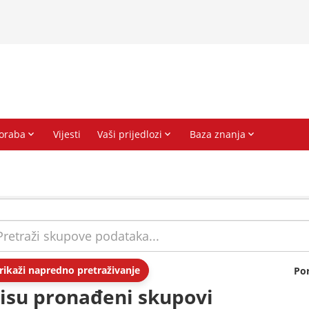
rikaži napredno pretraživanje
Po
isu pronađeni skupovi