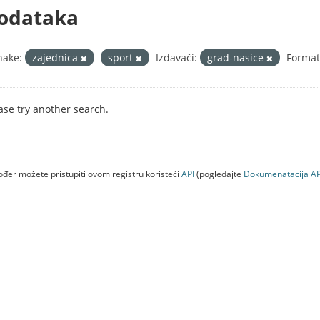
odataka
nake:
zajednica
sport
Izdavači:
grad-nasice
Format
ase try another search.
đer možete pristupiti ovom registru koristeći
API
(pogledajte
Dokumenаtаcijа AP