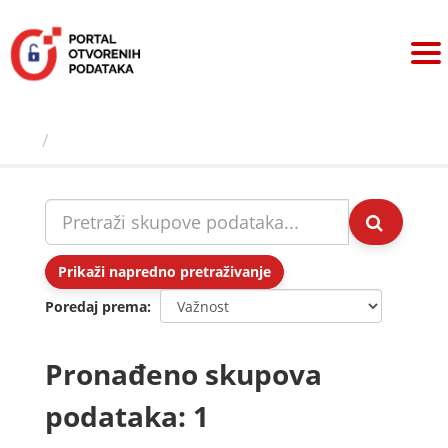
Preskoči
na
sadržaj
Skupovi podаtаkа
Prikaži napredno pretraživanje
Poredaj prema
Pronađeno skupova
podataka: 1