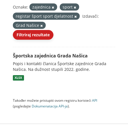
Oznake:
zajednica
sport
registar šport sport djelatnost
Izdavači:
Grad Našice
Filtriraj rezultate
Športska zajednica Grada Našica
Popis i kontakti članica Športske zajednice Grada
Našica. Na dužnost stupili 2022. godine.
XLSX
Također možete pristupiti ovom registru koristeći
API
(pogledajte
Dokumenаtаcijа API-jа
).