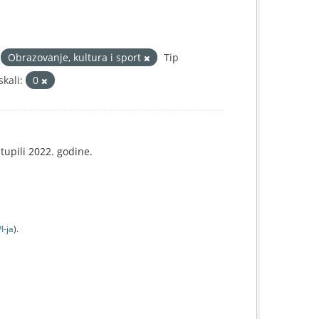
Obrazovanje, kultura i sport
Tip
kali:
0
tupili 2022. godine.
I-jа
).