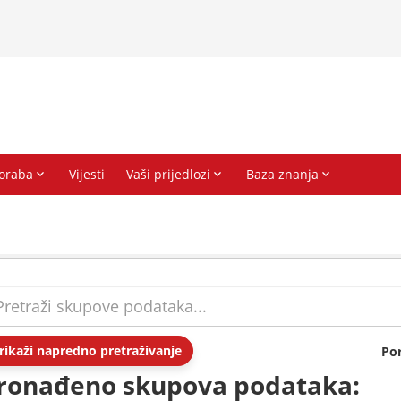
rikaži napredno pretraživanje
Po
ronađeno skupova podataka: