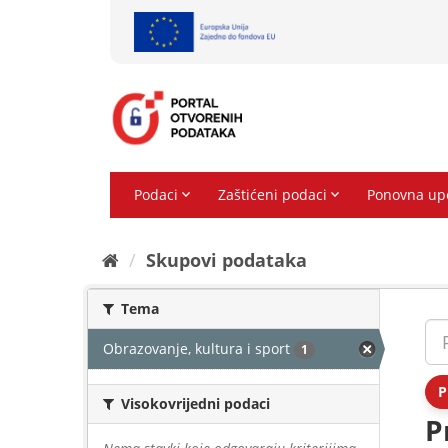
Preskoči
na
sadržaj
Skupovi podаtаkа
Tema
Obrazovanje, kultura i sport
1
P
Visokovrijedni podaci
P