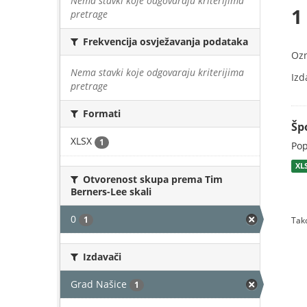
Nema stavki koje odgovaraju kriterijima
1
pretrage
Frekvencija osvježavanja podataka
Oz
Nema stavki koje odgovaraju kriterijima
Izd
pretrage
Formati
Šp
XLSX
1
Pop
XL
Otvorenost skupa prema Tim
Berners-Lee skali
0
1
Tako
Izdavači
Grad Našice
1