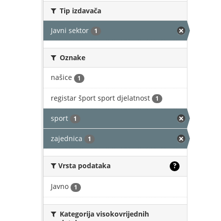
Tip izdavača
Javni sektor
1
Oznake
našice
1
registar šport sport djelatnost
1
sport
1
zajednica
1
Vrsta podataka
?
Javno
1
Kategorija visokovrijednih