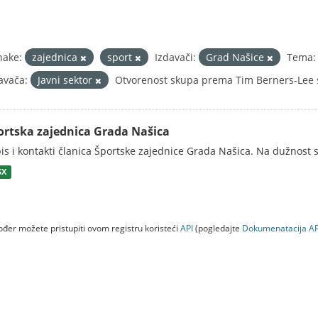
nake:
zajednica
sport
Izdavači:
Grad Našice
Tema:
avača:
Javni sektor
Otvorenost skupa prema Tim Berners-Lee s
ortska zajednica Grada Našica
is i kontakti članica Športske zajednice Grada Našica. Na dužnost s
SX
đer možete pristupiti ovom registru koristeći
API
(pogledajte
Dokumenаtаcijа AP