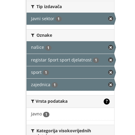
Tip izdavača
Javni sektor
1
Oznake
našice
1
registar šport sport djelatnost
1
sport
1
zajednica
1
Vrsta podataka
?
Javno
1
Kategorija visokovrijednih