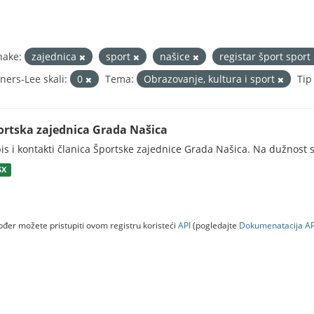
nake:
zajednica
sport
našice
registar šport sport
ners-Lee skali:
0
Tema:
Obrazovanje, kultura i sport
Tip
ortska zajednica Grada Našica
is i kontakti članica Športske zajednice Grada Našica. Na dužnost s
SX
đer možete pristupiti ovom registru koristeći
API
(pogledajte
Dokumenаtаcijа AP