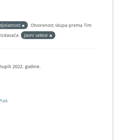
 djelatnost
Otvorenost skupa prema Tim
 Izdavača:
Javni sektor
tupili 2022. godine.
I-jа
).