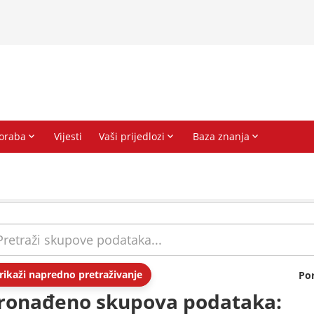
rikaži napredno pretraživanje
Po
ronađeno skupova podataka: