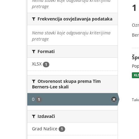
Nema stavki koje odgovaraju kriterijima
1
pretrage
Frekvencija osvježavanja podataka
Oz
Nema stavki koje odgovaraju kriterijima
Ber
pretrage
Formati
Šp
XLSX
1
Pop
XL
Otvorenost skupa prema Tim
Berners-Lee skali
0
1
Tako
Izdavači
Grad Našice
1