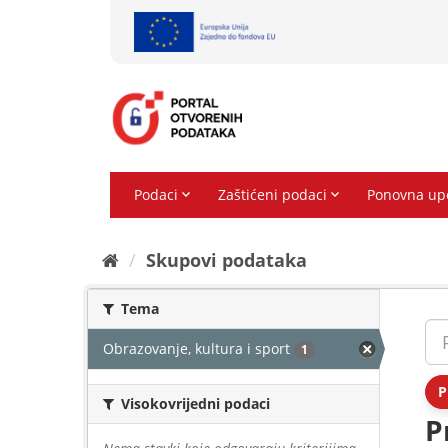
Preskoči
na
sadržaj
Skupovi podаtаkа
Tema
Obrazovanje, kultura i sport
1
P
Visokovrijedni podaci
P