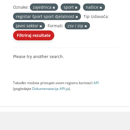
Oznake:
zajednica
sport
našice
registar šport sport djelatnost
Tip Izdavača:
Javni sektor
Formati:
csv / zip
Filtriraj rezultate
Please try another search.
Također možete pristupiti ovom registru koristeći
API
(pogledajte
Dokumenаtаcijа API-jа
).