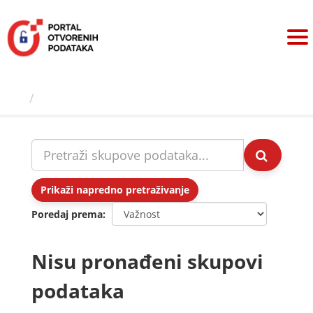
Preskoči
na
sadržaj
Skupovi podаtаkа
Prikaži napredno pretraživanje
Poredaj prema
Nisu pronađeni skupovi
podataka