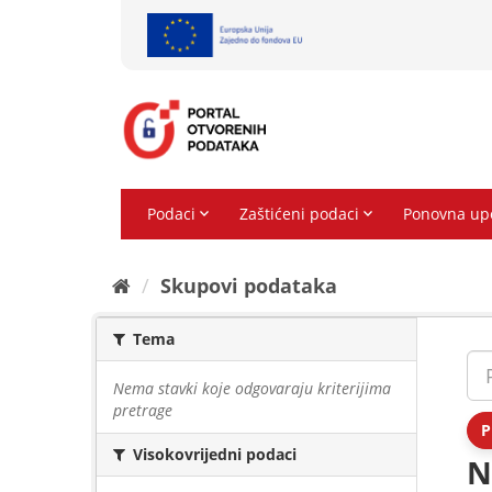
Preskoči
na
sadržaj
Skupovi podаtаkа
Tema
Nema stavki koje odgovaraju kriterijima
pretrage
P
Visokovrijedni podaci
N