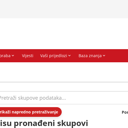
rikaži napredno pretraživanje
Po
isu pronađeni skupovi