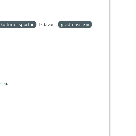
kultura i sport
Izdavači:
grad-nasice
I-jа
).