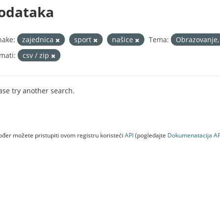
odataka
nake:
zajednica
sport
našice
Tema:
Obrazovanje, 
mati:
csv / zip
ase try another search.
đer možete pristupiti ovom registru koristeći
API
(pogledajte
Dokumenаtаcijа AP