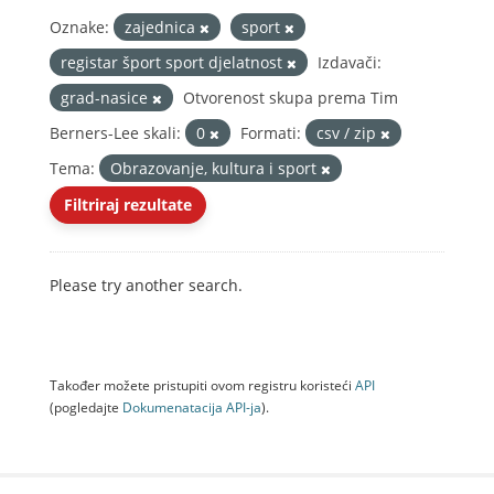
Oznake:
zajednica
sport
registar šport sport djelatnost
Izdavači:
grad-nasice
Otvorenost skupa prema Tim
Berners-Lee skali:
0
Formati:
csv / zip
Tema:
Obrazovanje, kultura i sport
Filtriraj rezultate
Please try another search.
Također možete pristupiti ovom registru koristeći
API
(pogledajte
Dokumenаtаcijа API-jа
).