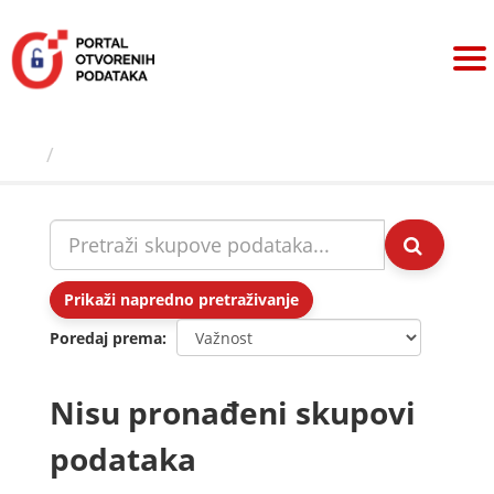
Preskoči
na
sadržaj
Skupovi podаtаkа
Prikaži napredno pretraživanje
Poredaj prema
Nisu pronađeni skupovi
podataka