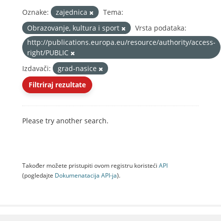
Oznake:
zajednica
Tema:
Obrazovanje, kultura i sport
Vrsta podataka:
http://publications.europa.eu/resource/authority/access-
right/PUBLIC
Izdavači:
grad-nasice
Filtriraj rezultate
Please try another search.
Također možete pristupiti ovom registru koristeći
API
(pogledajte
Dokumenаtаcijа API-jа
).