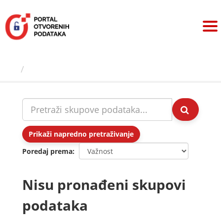
Preskoči
na
sadržaj
Skupovi podаtаkа
Prikaži napredno pretraživanje
Poredaj prema
Nisu pronađeni skupovi
podataka