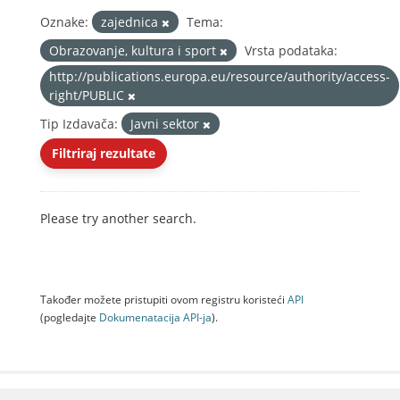
Oznake:
zajednica
Tema:
Obrazovanje, kultura i sport
Vrsta podataka:
http://publications.europa.eu/resource/authority/access-
right/PUBLIC
Tip Izdavača:
Javni sektor
Filtriraj rezultate
Please try another search.
Također možete pristupiti ovom registru koristeći
API
(pogledajte
Dokumenаtаcijа API-jа
).