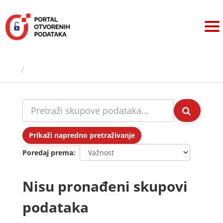
Preskoči
na
sadržaj
Skupovi podаtаkа
Prikaži napredno pretraživanje
Poredaj prema
Nisu pronađeni skupovi
podataka