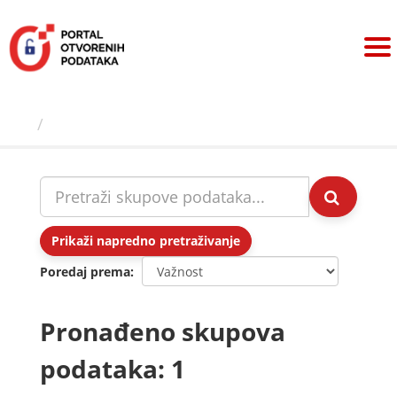
Preskoči
na
sadržaj
Skupovi podаtаkа
Prikaži napredno pretraživanje
Poredaj prema
Pronađeno skupova
podataka: 1