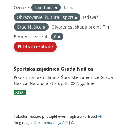
Oznake:
zajednica
Tema:
Obrazovanje, kultura i sport
Izdavači:
Grad Našice
Otvorenost skupa prema Tim
Berners-Lee skali:
0
Filtriraj rezultate
Športska zajednica Grada Našica
Popis i kontakti članica Športske zajednice Grada
Našica. Na dužnost stupili 2022. godine.
XLSX
Također možete pristupiti ovom registru koristeći
API
(pogledajte
Dokumenаtаcijа API-jа
).