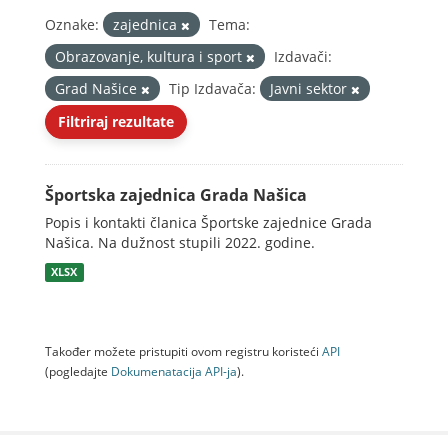
Oznake:
zajednica
Tema:
Obrazovanje, kultura i sport
Izdavači:
Grad Našice
Tip Izdavača:
Javni sektor
Filtriraj rezultate
Športska zajednica Grada Našica
Popis i kontakti članica Športske zajednice Grada
Našica. Na dužnost stupili 2022. godine.
XLSX
Također možete pristupiti ovom registru koristeći
API
(pogledajte
Dokumenаtаcijа API-jа
).