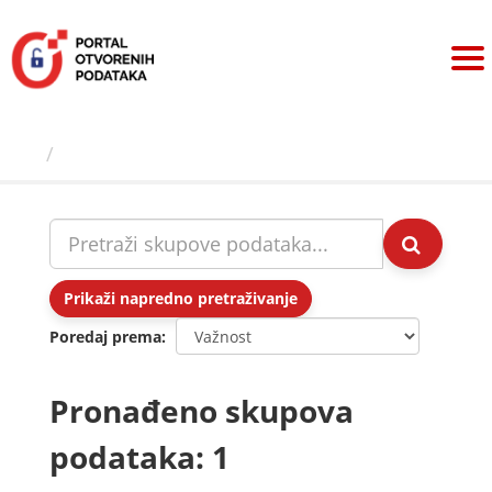
Preskoči
na
sadržaj
Skupovi podаtаkа
Prikaži napredno pretraživanje
Poredaj prema
Pronađeno skupova
podataka: 1