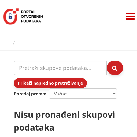
Preskoči
na
sadržaj
Skupovi podаtаkа
Prikaži napredno pretraživanje
Poredaj prema
Nisu pronađeni skupovi
podataka