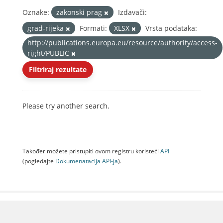
Oznake:
zakonski prag
Izdavači:
grad-rijeka
Formati:
XLSX
Vrsta podataka:
http://publications.europa.eu/resource/authority/access-
right/PUBLIC
Filtriraj rezultate
Please try another search.
Također možete pristupiti ovom registru koristeći
API
(pogledajte
Dokumenаtаcijа API-jа
).