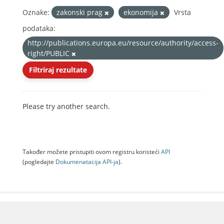
Oznake:
zakonski prag
ekonomija
Vrsta
podataka:
http://publications.europa.eu/resource/authority/access-
right/PUBLIC
Filtriraj rezultate
Please try another search.
Također možete pristupiti ovom registru koristeći
API
(pogledajte
Dokumenаtаcijа API-jа
).