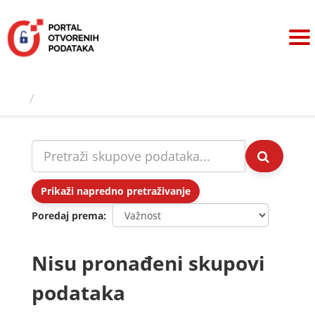
Preskoči
na
sadržaj
Skupovi podаtаkа
Prikaži napredno pretraživanje
Poredaj prema
Nisu pronađeni skupovi
podataka