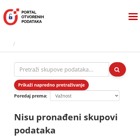
Preskoči
na
sadržaj
Skupovi podаtаkа
Prikaži napredno pretraživanje
Poredaj prema
Nisu pronađeni skupovi
podataka