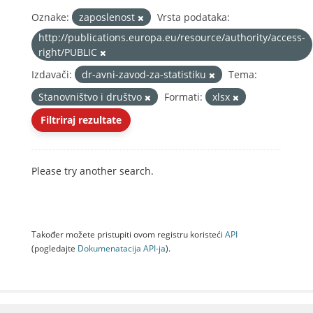
Oznake:
zaposlenost
Vrsta podataka:
http://publications.europa.eu/resource/authority/access-
right/PUBLIC
Izdavači:
dr-avni-zavod-za-statistiku
Tema:
Stanovništvo i društvo
Formati:
xlsx
Filtriraj rezultate
Please try another search.
Također možete pristupiti ovom registru koristeći
API
(pogledajte
Dokumenаtаcijа API-jа
).