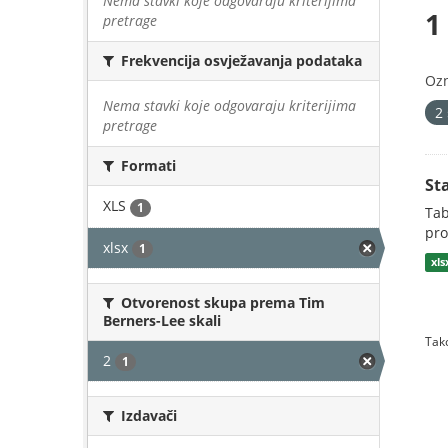
Nema stavki koje odgovaraju kriterijima
1
pretrage
Frekvencija osvježavanja podataka
Oz
Nema stavki koje odgovaraju kriterijima
2
pretrage
Formati
St
XLS
1
Tab
pro
xlsx
1
xl
Otvorenost skupa prema Tim
Berners-Lee skali
Tako
2
1
Izdavači