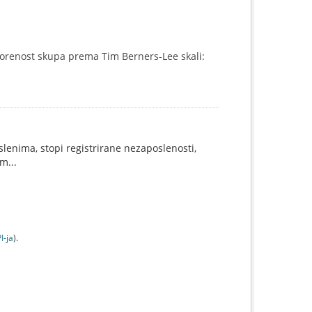
orenost skupa prema Tim Berners-Lee skali:
lenima, stopi registrirane nezaposlenosti,
m...
I-jа
).