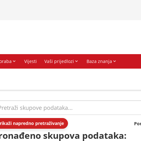
rikaži napredno pretraživanje
Po
ronađeno skupova podataka: