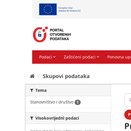
Preskoči
na
sadržaj
Skupovi podаtаkа
Tema
Stanovništvo i društvo
1
P
Visokovrijedni podaci
P