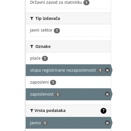
Državni zavod za statistiku
1
Tip izdavača
Javni sektor
1
Oznake
plaće
1
stopa registrirane nezaposlenosti
1
zaposleni
1
zaposlenost
1
Vrsta podataka
?
Javno
1