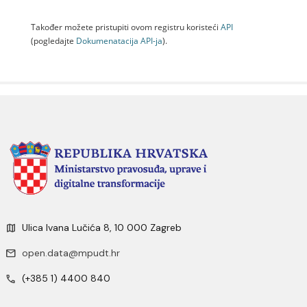
Također možete pristupiti ovom registru koristeći
API
(pogledajte
Dokumenаtаcijа API-jа
).