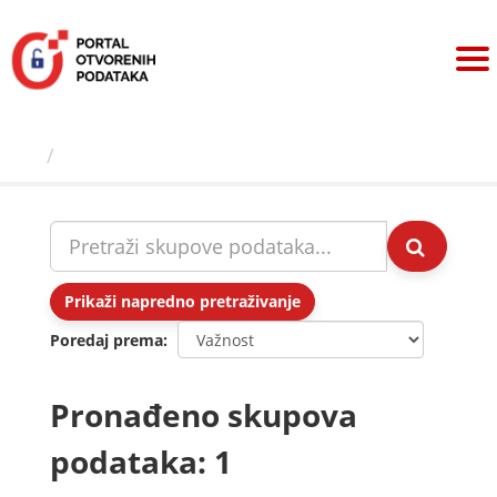
Preskoči
na
sadržaj
Skupovi podаtаkа
Prikaži napredno pretraživanje
Poredaj prema
Pronađeno skupova
podataka: 1