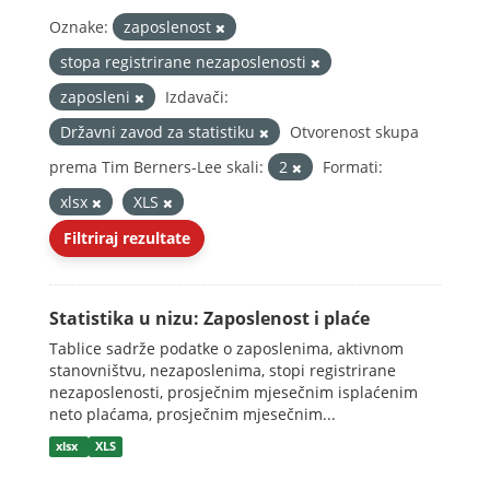
Oznake:
zaposlenost
stopa registrirane nezaposlenosti
zaposleni
Izdavači:
Državni zavod za statistiku
Otvorenost skupa
prema Tim Berners-Lee skali:
2
Formati:
xlsx
XLS
Filtriraj rezultate
Statistika u nizu: Zaposlenost i plaće
Tablice sadrže podatke o zaposlenima, aktivnom
stanovništvu, nezaposlenima, stopi registrirane
nezaposlenosti, prosječnim mjesečnim isplaćenim
neto plaćama, prosječnim mjesečnim...
xlsx
XLS