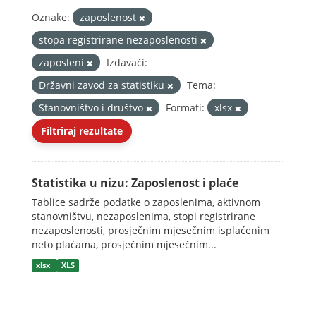
Oznake:
zaposlenost
stopa registrirane nezaposlenosti
zaposleni
Izdavači:
Državni zavod za statistiku
Tema:
Stanovništvo i društvo
Formati:
xlsx
Filtriraj rezultate
Statistika u nizu: Zaposlenost i plaće
Tablice sadrže podatke o zaposlenima, aktivnom
stanovništvu, nezaposlenima, stopi registrirane
nezaposlenosti, prosječnim mjesečnim isplaćenim
neto plaćama, prosječnim mjesečnim...
xlsx
XLS