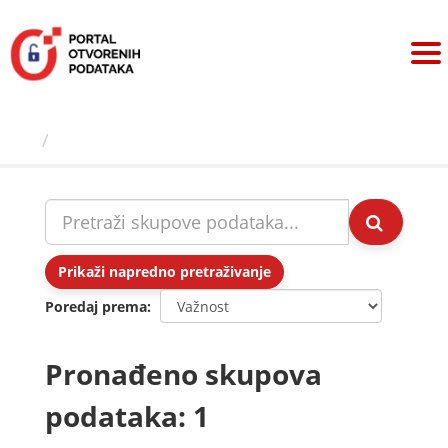
Preskoči
na
sadržaj
Skupovi podаtаkа
Prikaži napredno pretraživanje
Poredaj prema
Pronađeno skupova
podataka: 1