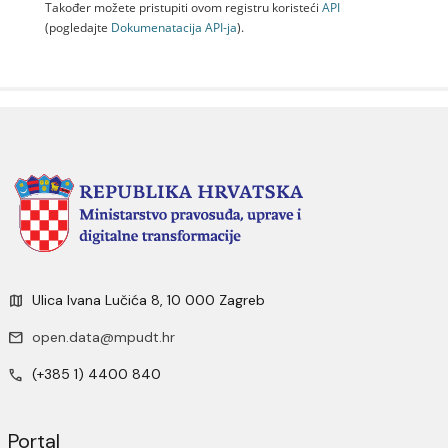
Također možete pristupiti ovom registru koristeći
API
(pogledajte
Dokumenаtаcijа API-jа
).