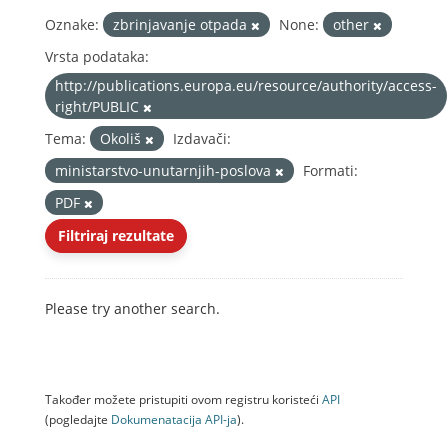
Oznake:
zbrinjavanje otpada
None:
other
Vrsta podataka:
http://publications.europa.eu/resource/authority/access-
right/PUBLIC
Tema:
Okoliš
Izdavači:
ministarstvo-unutarnjih-poslova
Formati:
PDF
Filtriraj rezultate
Please try another search.
Također možete pristupiti ovom registru koristeći
API
(pogledajte
Dokumenаtаcijа API-jа
).