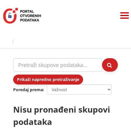
Preskoči
na
sadržaj
Skupovi podаtаkа
Prikaži napredno pretraživanje
Poredaj prema
Nisu pronađeni skupovi
podataka