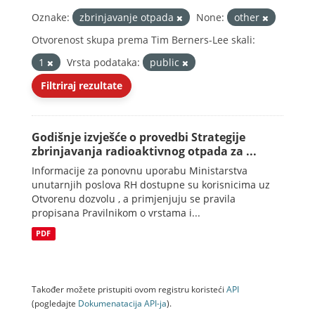
Oznake:
zbrinjavanje otpada
None:
other
Otvorenost skupa prema Tim Berners-Lee skali:
1
Vrsta podataka:
public
Filtriraj rezultate
Godišnje izvješće o provedbi Strategije
zbrinjavanja radioaktivnog otpada za ...
Informacije za ponovnu uporabu Ministarstva
unutarnjih poslova RH dostupne su korisnicima uz
Otvorenu dozvolu , a primjenjuju se pravila
propisana Pravilnikom o vrstama i...
PDF
Također možete pristupiti ovom registru koristeći
API
(pogledajte
Dokumenаtаcijа API-jа
).