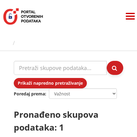
Preskoči
na
sadržaj
Skupovi podаtаkа
Prikaži napredno pretraživanje
Poredaj prema
Pronađeno skupova
podataka: 1