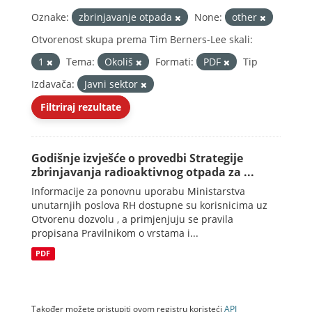
Oznake:
zbrinjavanje otpada
None:
other
Otvorenost skupa prema Tim Berners-Lee skali:
1
Tema:
Okoliš
Formati:
PDF
Tip
Izdavača:
Javni sektor
Filtriraj rezultate
Godišnje izvješće o provedbi Strategije
zbrinjavanja radioaktivnog otpada za ...
Informacije za ponovnu uporabu Ministarstva
unutarnjih poslova RH dostupne su korisnicima uz
Otvorenu dozvolu , a primjenjuju se pravila
propisana Pravilnikom o vrstama i...
PDF
Također možete pristupiti ovom registru koristeći
API