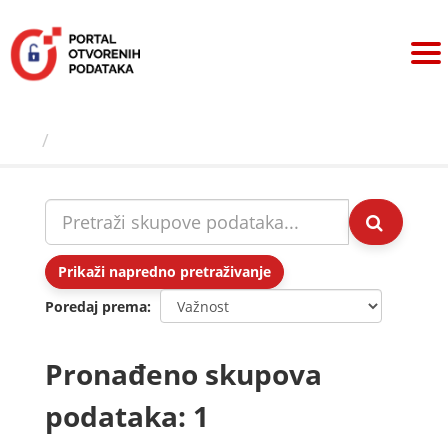
Preskoči
na
sadržaj
Skupovi podаtаkа
Prikaži napredno pretraživanje
Poredaj prema
Pronađeno skupova
podataka: 1