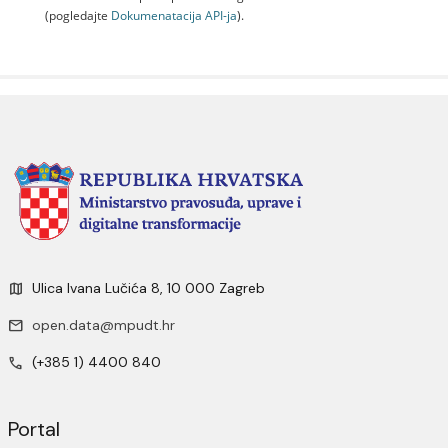
(pogledajte
Dokumenаtаcijа API-jа
).