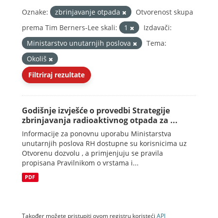
Oznake:
zbrinjavanje otpada
Otvorenost skupa
prema Tim Berners-Lee skali:
1
Izdavači:
Ministarstvo unutarnjih poslova
Tema:
Okoliš
Filtriraj rezultate
Godišnje izvješće o provedbi Strategije
zbrinjavanja radioaktivnog otpada za ...
Informacije za ponovnu uporabu Ministarstva
unutarnjih poslova RH dostupne su korisnicima uz
Otvorenu dozvolu , a primjenjuju se pravila
propisana Pravilnikom o vrstama i...
PDF
Također možete pristupiti ovom registru koristeći
API