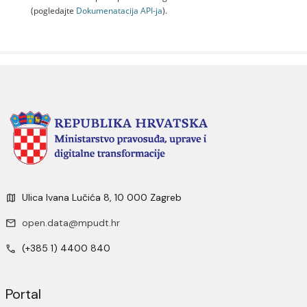
(pogledajte
Dokumenаtаcijа API-jа
).