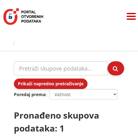
Preskoči
na
sadržaj
Skupovi podаtаkа
Prikaži napredno pretraživanje
Poredaj prema
Pronađeno skupova
podataka: 1