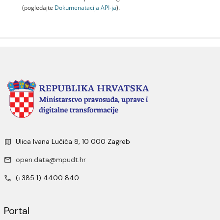
(pogledajte
Dokumenаtаcijа API-jа
).