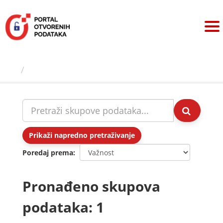
Preskoči
na
sadržaj
Skupovi podаtаkа
Prikaži napredno pretraživanje
Poredaj prema
Pronađeno skupova
podataka: 1