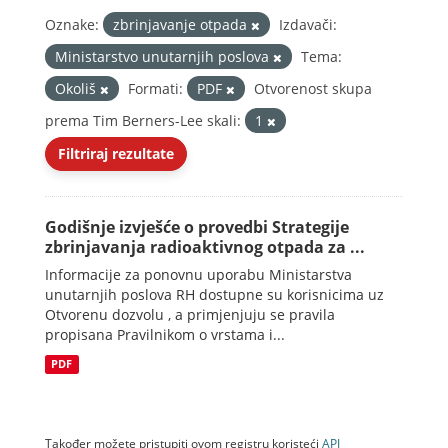
Oznake:
zbrinjavanje otpada
Izdavači:
Ministarstvo unutarnjih poslova
Tema:
Okoliš
Formati:
PDF
Otvorenost skupa
prema Tim Berners-Lee skali:
1
Filtriraj rezultate
Godišnje izvješće o provedbi Strategije
zbrinjavanja radioaktivnog otpada za ...
Informacije za ponovnu uporabu Ministarstva
unutarnjih poslova RH dostupne su korisnicima uz
Otvorenu dozvolu , a primjenjuju se pravila
propisana Pravilnikom o vrstama i...
PDF
Također možete pristupiti ovom registru koristeći
API