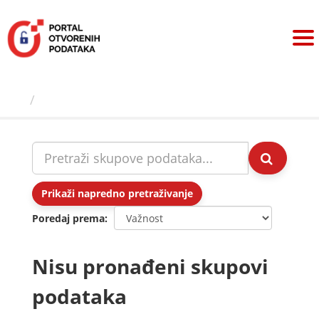
Preskoči
na
sadržaj
Skupovi podаtаkа
Prikaži napredno pretraživanje
Poredaj prema
Nisu pronađeni skupovi
podataka