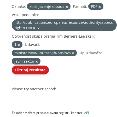
Oznake:
zbrinjavanje otpada
Formati:
PDF
Vrsta podataka:
http://publications.europa.eu/resource/authority/access-
right/PUBLIC
Otvorenost skupa prema Tim Berners-Lee skali:
1
Izdavači:
ministarstvo-unutarnjih-poslova
Tip Izdavača:
Javni sektor
Filtriraj rezultate
Please try another search.
Također možete pristupiti ovom registru koristeći
API