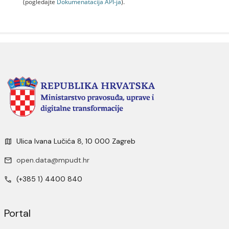
(pogledajte
Dokumenаtаcijа API-jа
).