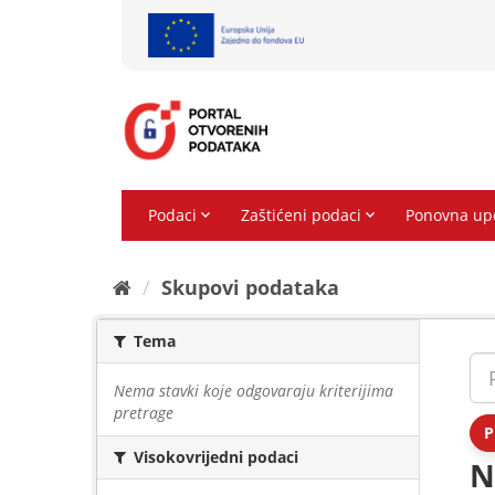
Preskoči
na
sadržaj
Skupovi podаtаkа
Tema
Nema stavki koje odgovaraju kriterijima
pretrage
P
Visokovrijedni podaci
N