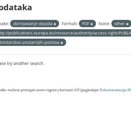
odataka
nake:
zbrinjavanje otpada
Formati:
PDF
None:
other
ttp://publications.europa.eu/resource/authority/access-right/PUBL
inistarstvo-unutarnjih-poslova
ase try another search.
đer možete pristupiti ovom registru koristeći
API
(pogledajte
Dokumenаtаcijа AP