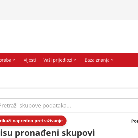
rikaži napredno pretraživanje
Po
isu pronađeni skupovi