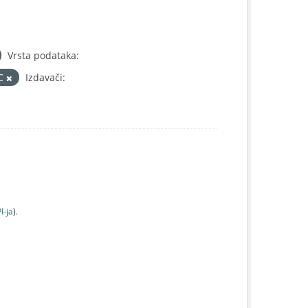
Vrsta podataka:
IC
Izdavači:
I-jа
).