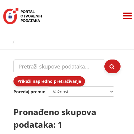
Preskoči
na
sadržaj
Skupovi podаtаkа
Prikaži napredno pretraživanje
Poredaj prema
Pronađeno skupova
podataka: 1