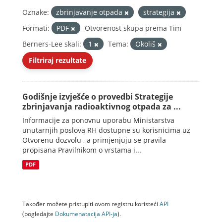
Oznake:
zbrinjavanje otpada
strategija
Formati:
PDF
Otvorenost skupa prema Tim
Berners-Lee skali:
1
Tema:
Okoliš
Filtriraj rezultate
Godišnje izvješće o provedbi Strategije
zbrinjavanja radioaktivnog otpada za ...
Informacije za ponovnu uporabu Ministarstva
unutarnjih poslova RH dostupne su korisnicima uz
Otvorenu dozvolu , a primjenjuju se pravila
propisana Pravilnikom o vrstama i...
PDF
Također možete pristupiti ovom registru koristeći
API
(pogledajte
Dokumenаtаcijа API-jа
).