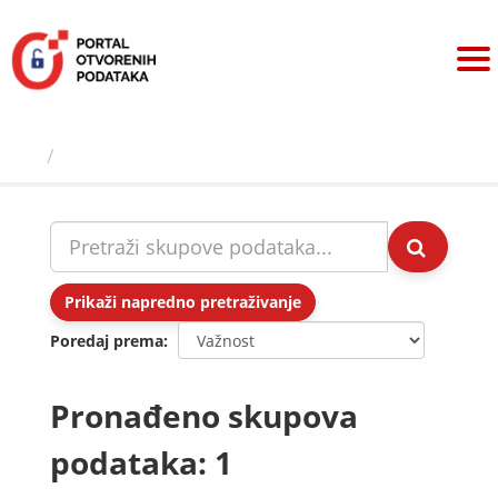
Preskoči
na
sadržaj
Skupovi podаtаkа
Prikaži napredno pretraživanje
Poredaj prema
Pronađeno skupova
podataka: 1