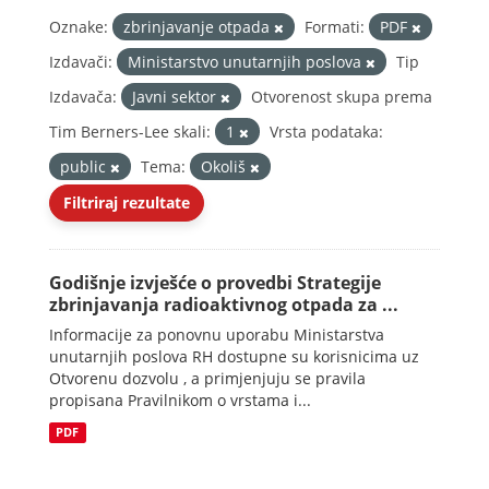
Oznake:
zbrinjavanje otpada
Formati:
PDF
Izdavači:
Ministarstvo unutarnjih poslova
Tip
Izdavača:
Javni sektor
Otvorenost skupa prema
Tim Berners-Lee skali:
1
Vrsta podataka:
public
Tema:
Okoliš
Filtriraj rezultate
Godišnje izvješće o provedbi Strategije
zbrinjavanja radioaktivnog otpada za ...
Informacije za ponovnu uporabu Ministarstva
unutarnjih poslova RH dostupne su korisnicima uz
Otvorenu dozvolu , a primjenjuju se pravila
propisana Pravilnikom o vrstama i...
PDF