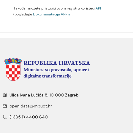
Također možete pristupiti ovom registru koristeći
API
(pogledajte
Dokumenаtаcijа API-jа
).