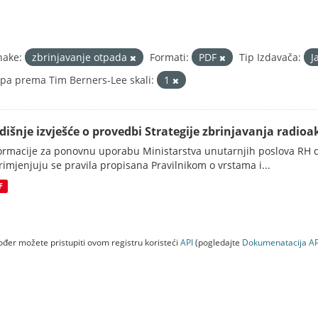
nake:
zbrinjavanje otpada
Formati:
PDF
Tip Izdavača:
J
pa prema Tim Berners-Lee skali:
1
dišnje izvješće o provedbi Strategije zbrinjavanja radioak
ormacije za ponovnu uporabu Ministarstva unutarnjih poslova RH d
rimjenjuju se pravila propisana Pravilnikom o vrstama i...
F
đer možete pristupiti ovom registru koristeći
API
(pogledajte
Dokumenаtаcijа AP