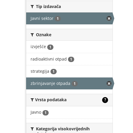
Tip izdavača
Javni sektor
1
Oznake
izvješće
1
radioaktivni otpad
1
strategija
1
zbrinjavanje otpada
1
Vrsta podataka
?
Javno
1
Kategorija visokovrijednih