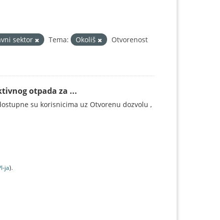
avni sektor
Tema:
Okoliš
Otvorenost
tivnog otpada za ...
ostupne su korisnicima uz Otvorenu dozvolu ,
I-jа
).