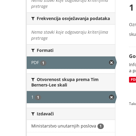
Nema stavki koje odgovaraju kriterijima
1
pretrage
Frekvencija osvježavanja podataka
Oz
Nema stavki koje odgovaraju kriterijima
sku
pretrage
Formati
Go
PDF
1
Inf
a p
Otvorenost skupa prema Tim
PD
Berners-Lee skali
1
1
Tako
Izdavači
Ministarstvo unutarnjih poslova
1