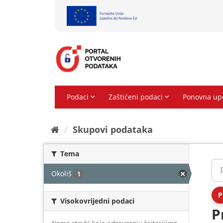
Preskoči
na
sadržaj
Skupovi podаtаkа
Tema
Okoliš
1
P
Visokovrijedni podaci
P