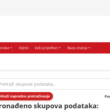
rikaži napredno pretraživanje
Po
ronađeno skupova podataka: