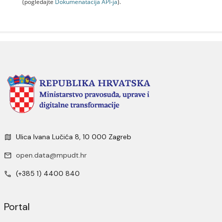
(pogledajte
Dokumenаtаcijа API-jа
).