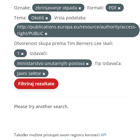
Oznake:
zbrinjavanje otpada
Formati:
PDF
Tema:
Okoliš
Vrsta podataka:
http://publications.europa.eu/resource/authority/access-
right/PUBLIC
Otvorenost skupa prema Tim Berners-Lee skali:
1
Izdavači:
ministarstvo-unutarnjih-poslova
Tip Izdavača:
Javni sektor
Filtriraj rezultate
Please try another search.
Također možete pristupiti ovom registru koristeći
API