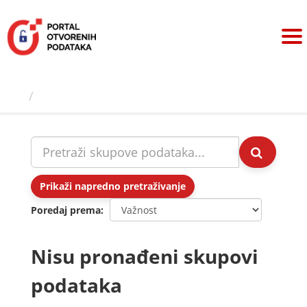
Preskoči
na
sadržaj
Skupovi podаtаkа
Prikaži napredno pretraživanje
Poredaj prema
Nisu pronađeni skupovi
podataka