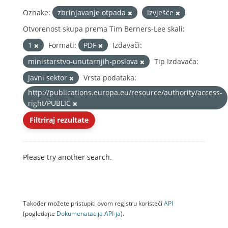
Oznake:
zbrinjavanje otpada
izvješće
Otvorenost skupa prema Tim Berners-Lee skali:
1
Formati:
PDF
Izdavači:
ministarstvo-unutarnjih-poslova
Tip Izdavača:
Javni sektor
Vrsta podataka:
http://publications.europa.eu/resource/authority/access-
right/PUBLIC
Filtriraj rezultate
Please try another search.
Također možete pristupiti ovom registru koristeći
API
(pogledajte
Dokumenаtаcijа API-jа
).