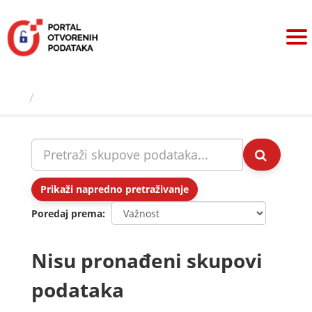
Preskoči
na
sadržaj
Skupovi podаtаkа
Prikaži napredno pretraživanje
Poredaj prema
Nisu pronađeni skupovi
podataka