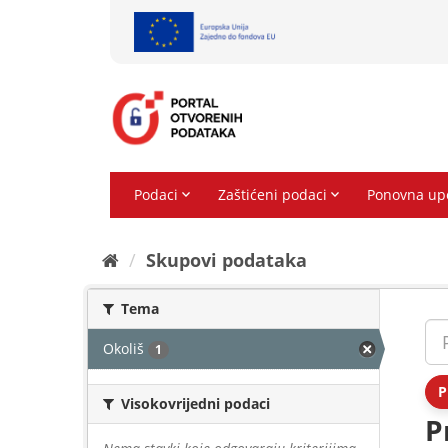
Preskoči
na
sadržaj
Skupovi podаtаkа
Tema
Okoliš
1
P
Visokovrijedni podaci
P