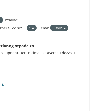
Izdavači:
ners-Lee skali:
1
Tema:
Okoliš
tivnog otpada za ...
ostupne su korisnicima uz Otvorenu dozvolu ,
I-jа
).