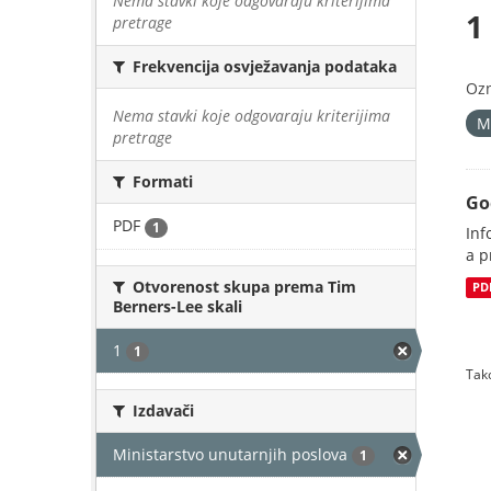
Nema stavki koje odgovaraju kriterijima
1
pretrage
Frekvencija osvježavanja podataka
Oz
Nema stavki koje odgovaraju kriterijima
M
pretrage
Formati
Go
PDF
1
Inf
a p
Otvorenost skupa prema Tim
PD
Berners-Lee skali
1
1
Tako
Izdavači
Ministarstvo unutarnjih poslova
1