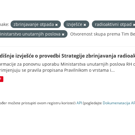
nake:
zbrinjavanje otpada
izvješće
radioaktivni otpad
inistarstvo unutarnjih poslova
Otvorenost skupa prema Tim Ber
dišnje izvješće o provedbi Strategije zbrinjavanja radioak
ormacije za ponovnu uporabu Ministarstva unutarnjih poslova RH d
rimjenjuju se pravila propisana Pravilnikom o vrstama i...
F
đer možete pristupiti ovom registru koristeći
API
(pogledajte
Dokumenаtаcijа AP