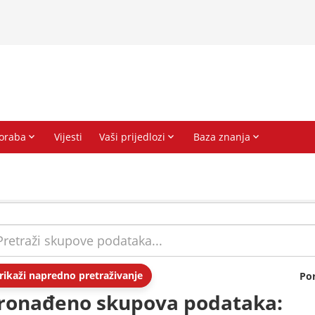
rikaži napredno pretraživanje
Po
ronađeno skupova podataka: