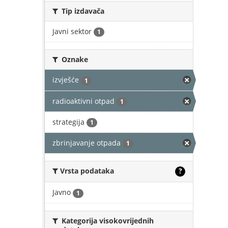
Tip izdavača
Javni sektor
1
Oznake
izvješće
1
radioaktivni otpad
1
strategija
1
zbrinjavanje otpada
1
Vrsta podataka
?
Javno
1
Kategorija visokovrijednih