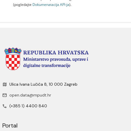
(pogledajte
Dokumenаtаcijа API-jа
).