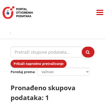
Preskoči
na
sadržaj
Skupovi podаtаkа
Prikaži napredno pretraživanje
Poredaj prema
Pronađeno skupova
podataka: 1