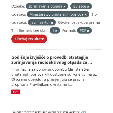
Oznake:
zbrinjavanje otpada
izvješće
Izdavači:
Ministarstvo unutarnjih poslova
Tip
Izdavača:
Javni sektor
Otvorenost skupa prema
Tim Berners-Lee skali:
1
Formati:
PDF
Filtriraj rezultate
Godišnje izvješće o provedbi Strategije
zbrinjavanja radioaktivnog otpada za ...
Informacije za ponovnu uporabu Ministarstva
unutarnjih poslova RH dostupne su korisnicima uz
Otvorenu dozvolu , a primjenjuju se pravila
propisana Pravilnikom o vrstama i...
PDF
Također možete pristupiti ovom registru koristeći
API