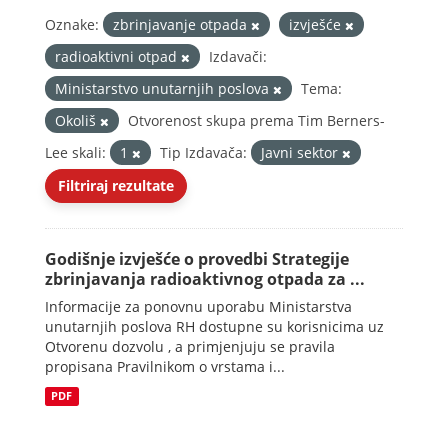
Oznake:
zbrinjavanje otpada
izvješće
radioaktivni otpad
Izdavači:
Ministarstvo unutarnjih poslova
Tema:
Okoliš
Otvorenost skupa prema Tim Berners-
Lee skali:
1
Tip Izdavača:
Javni sektor
Filtriraj rezultate
Godišnje izvješće o provedbi Strategije
zbrinjavanja radioaktivnog otpada za ...
Informacije za ponovnu uporabu Ministarstva
unutarnjih poslova RH dostupne su korisnicima uz
Otvorenu dozvolu , a primjenjuju se pravila
propisana Pravilnikom o vrstama i...
PDF