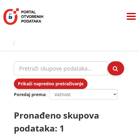
Preskoči
na
sadržaj
Skupovi podаtаkа
Prikaži napredno pretraživanje
Poredaj prema
Pronađeno skupova
podataka: 1