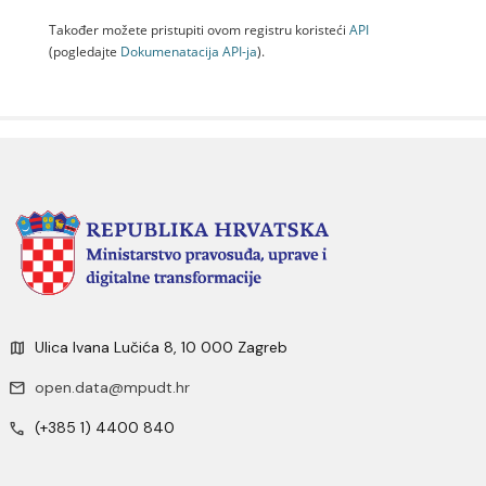
Također možete pristupiti ovom registru koristeći
API
(pogledajte
Dokumenаtаcijа API-jа
).