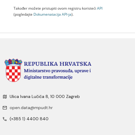
Također možete pristupiti ovom registru koristeći
API
(pogledajte
Dokumenаtаcijа API-jа
).