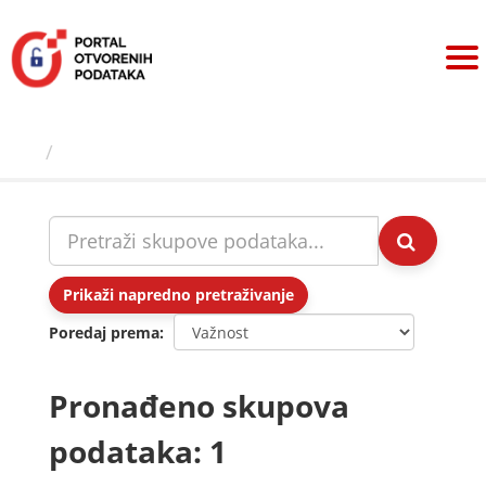
Preskoči
na
sadržaj
Skupovi podаtаkа
Prikaži napredno pretraživanje
Poredaj prema
Pronađeno skupova
podataka: 1