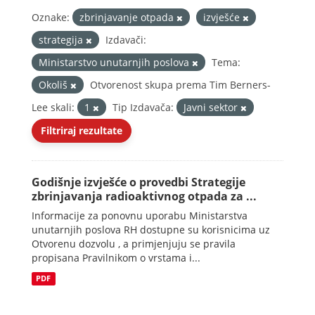
Oznake:
zbrinjavanje otpada
izvješće
strategija
Izdavači:
Ministarstvo unutarnjih poslova
Tema:
Okoliš
Otvorenost skupa prema Tim Berners-
Lee skali:
1
Tip Izdavača:
Javni sektor
Filtriraj rezultate
Godišnje izvješće o provedbi Strategije
zbrinjavanja radioaktivnog otpada za ...
Informacije za ponovnu uporabu Ministarstva
unutarnjih poslova RH dostupne su korisnicima uz
Otvorenu dozvolu , a primjenjuju se pravila
propisana Pravilnikom o vrstama i...
PDF