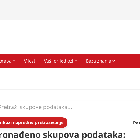
rikaži napredno pretraživanje
Po
ronađeno skupova podataka: