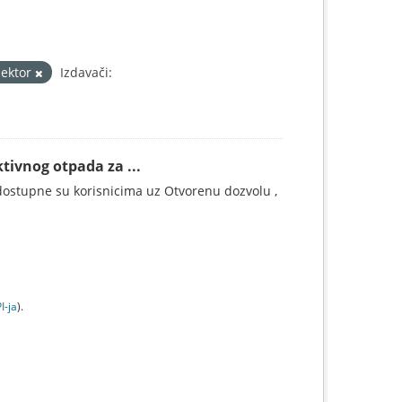
sektor
Izdavači:
tivnog otpada za ...
ostupne su korisnicima uz Otvorenu dozvolu ,
I-jа
).