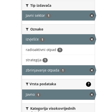
Tip izdavača
Javni sektor
1
Oznake
izvješće
1
radioaktivni otpad
1
strategija
1
zbrinjavanje otpada
1
Vrsta podataka
?
Javno
1
Kategorija visokovrijednih