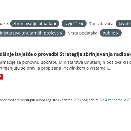
nake:
zbrinjavanje otpada
izvješće
Tip Izdavača:
Javni 
inistarstvo unutarnjih poslova
Vrsta podataka:
public
dišnje izvješće o provedbi Strategije zbrinjavanja radioak
ormacije za ponovnu uporabu Ministarstva unutarnjih poslova RH d
rimjenjuju se pravila propisana Pravilnikom o vrstama i...
F
đer možete pristupiti ovom registru koristeći
API
(pogledajte
Dokumenаtаcijа AP