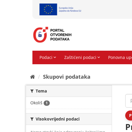
Preskoči
na
sadržaj
Skupovi podаtаkа
Tema
Okoliš
1
P
Visokovrijedni podaci
P