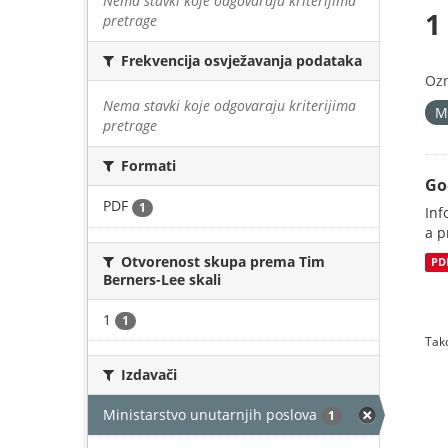
Nema stavki koje odgovaraju kriterijima
1
pretrage
Frekvencija osvježavanja podataka
Oz
Nema stavki koje odgovaraju kriterijima
M
pretrage
Formati
Go
PDF
1
Inf
a p
Otvorenost skupa prema Tim
PD
Berners-Lee skali
1
1
Tako
Izdavači
Ministarstvo unutarnjih poslova
1