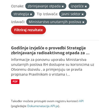
Oznake:
zbrinjavanje otpada
izvješće
strategija
Tip Izdavača:
Javni sektor
Izdavači:
Ministarstvo unutarnjih poslova
Filtriraj rezultate
Godišnje izvješće o provedbi Strategije
zbrinjavanja radioaktivnog otpada za ...
Informacije za ponovnu uporabu Ministarstva
unutarnjih poslova RH dostupne su korisnicima uz
Otvorenu dozvolu , a primjenjuju se pravila
propisana Pravilnikom o vrstama i...
PDF
Također možete pristupiti ovom registru koristeći
API
(pogledajte
Dokumenаtаcijа API-jа
).