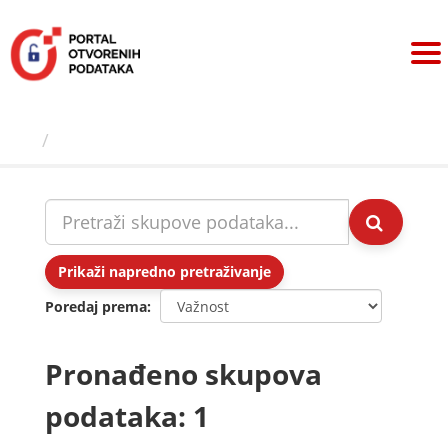
Preskoči
na
sadržaj
Skupovi podаtаkа
Prikaži napredno pretraživanje
Poredaj prema
Pronađeno skupova
podataka: 1