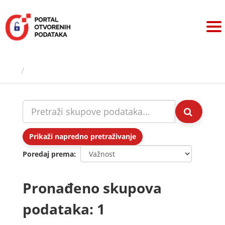
Preskoči
na
sadržaj
Skupovi podаtаkа
Prikaži napredno pretraživanje
Poredaj prema
Pronađeno skupova
podataka: 1