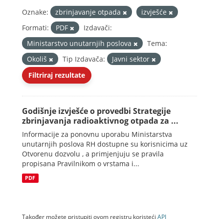
Oznake:
zbrinjavanje otpada
izvješće
Formati:
PDF
Izdavači:
Ministarstvo unutarnjih poslova
Tema:
Okoliš
Tip Izdavača:
Javni sektor
Filtriraj rezultate
Godišnje izvješće o provedbi Strategije
zbrinjavanja radioaktivnog otpada za ...
Informacije za ponovnu uporabu Ministarstva
unutarnjih poslova RH dostupne su korisnicima uz
Otvorenu dozvolu , a primjenjuju se pravila
propisana Pravilnikom o vrstama i...
PDF
Također možete pristupiti ovom registru koristeći
API