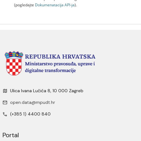
(pogledajte
Dokumenаtаcijа API-jа
).