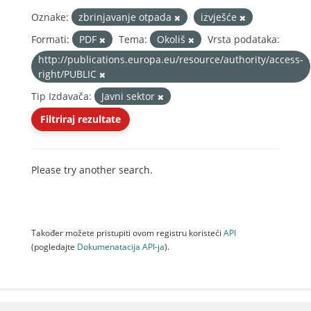
Oznake:
zbrinjavanje otpada
izvješće
Formati:
PDF
Tema:
Okoliš
Vrsta podataka:
http://publications.europa.eu/resource/authority/access-
right/PUBLIC
Tip Izdavača:
Javni sektor
Filtriraj rezultate
Please try another search.
Također možete pristupiti ovom registru koristeći
API
(pogledajte
Dokumenаtаcijа API-jа
).