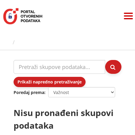
Preskoči
na
sadržaj
Skupovi podаtаkа
Prikaži napredno pretraživanje
Poredaj prema
Nisu pronađeni skupovi
podataka