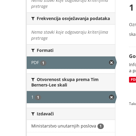
Nema stavki koje odgovaraju kriterijima
1
pretrage
Frekvencija osvježavanja podataka
Oz
Nema stavki koje odgovaraju kriterijima
skal
pretrage
Formati
Go
PDF
1
Inf
a p
Otvorenost skupa prema Tim
PD
Berners-Lee skali
1
1
Tako
Izdavači
Ministarstvo unutarnjih poslova
1