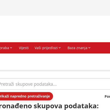
rikaži napredno pretraživanje
Po
ronađeno skupova podataka: