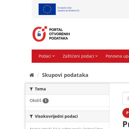
Preskoči
na
sadržaj
Skupovi podаtаkа
Tema
Okoliš
1
P
Visokovrijedni podaci
P