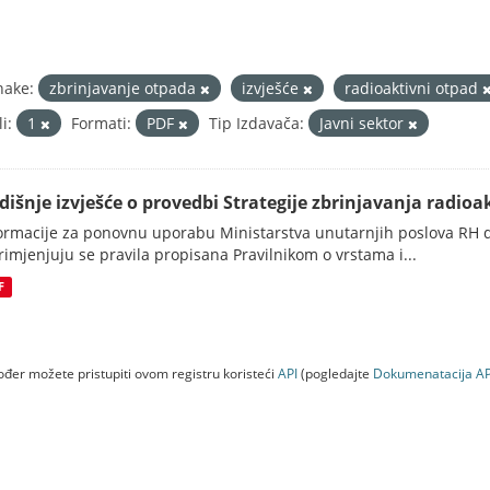
nake:
zbrinjavanje otpada
izvješće
radioaktivni otpad
i:
1
Formati:
PDF
Tip Izdavača:
Javni sektor
dišnje izvješće o provedbi Strategije zbrinjavanja radioak
ormacije za ponovnu uporabu Ministarstva unutarnjih poslova RH d
rimjenjuju se pravila propisana Pravilnikom o vrstama i...
F
đer možete pristupiti ovom registru koristeći
API
(pogledajte
Dokumenаtаcijа AP