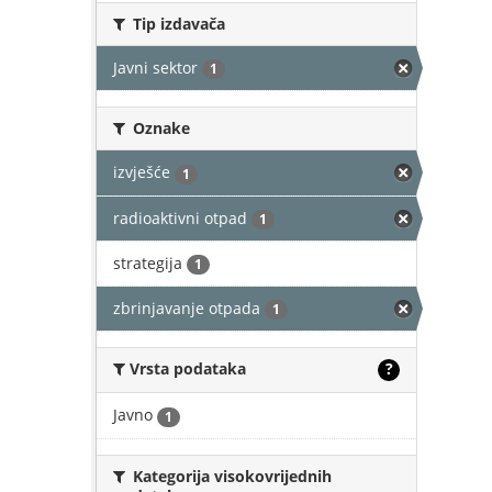
Tip izdavača
Javni sektor
1
Oznake
izvješće
1
radioaktivni otpad
1
strategija
1
zbrinjavanje otpada
1
Vrsta podataka
?
Javno
1
Kategorija visokovrijednih