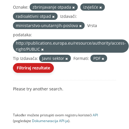
Oznake:
zbrinjavanje otpada
izvješće
radioaktivni otpad
Izdavači:
ministarstvo-unutarnjih-poslova
Vrsta
podataka:
http://publications.europa.eu/resource/authority/access-
right/PUBLIC
Tip Izdavača:
Javni sektor
Formati:
PDF
Filtriraj rezultate
Please try another search.
Također možete pristupiti ovom registru koristeći
API
(pogledajte
Dokumenаtаcijа API-jа
).