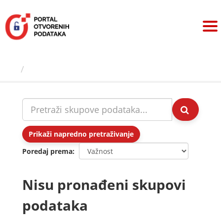
Preskoči
na
sadržaj
Skupovi podаtаkа
Prikaži napredno pretraživanje
Poredaj prema
Nisu pronađeni skupovi
podataka