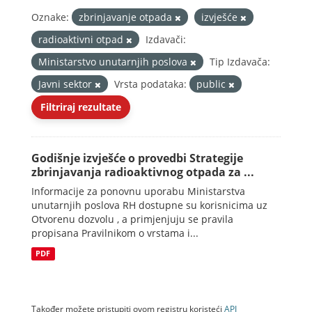
Oznake:
zbrinjavanje otpada
izvješće
radioaktivni otpad
Izdavači:
Ministarstvo unutarnjih poslova
Tip Izdavača:
Javni sektor
Vrsta podataka:
public
Filtriraj rezultate
Godišnje izvješće o provedbi Strategije
zbrinjavanja radioaktivnog otpada za ...
Informacije za ponovnu uporabu Ministarstva
unutarnjih poslova RH dostupne su korisnicima uz
Otvorenu dozvolu , a primjenjuju se pravila
propisana Pravilnikom o vrstama i...
PDF
Također možete pristupiti ovom registru koristeći
API