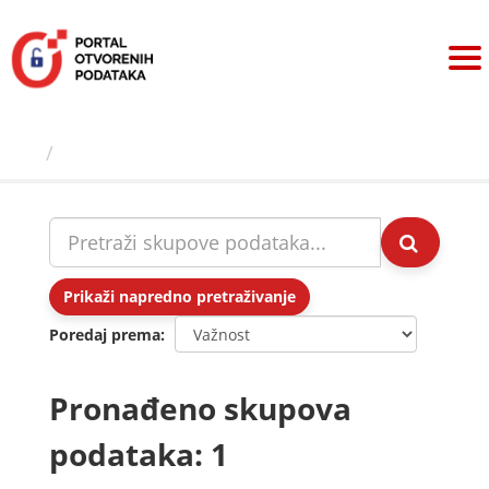
Preskoči
na
sadržaj
Skupovi podаtаkа
Prikaži napredno pretraživanje
Poredaj prema
Pronađeno skupova
podataka: 1