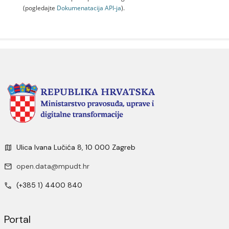
(pogledajte
Dokumenаtаcijа API-jа
).