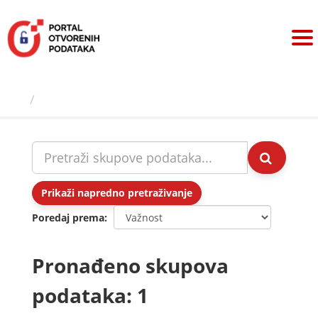
Preskoči
na
sadržaj
Skupovi podаtаkа
Prikaži napredno pretraživanje
Poredaj prema
Pronađeno skupova
podataka: 1