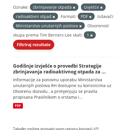
Oznake:
zbrinjavanje otpada
izvješće
radioaktivni otpad
Formati:
PDF
Izdavači:
Ministarstvo unutarnjih poslova
Otvorenost
skupa prema Tim Berners-Lee skali:
1
Filtriraj rezultate
Godišnje izvješće o provedbi Strategije
zbrinjavanja radioaktivnog otpada za ...
Informacije za ponovnu uporabu Ministarstva
unutarnjih poslova RH dostupne su korisnicima uz
Otvorenu dozvolu , a primjenjuju se pravila
propisana Pravilnikom o vrstama i...
PDF
Također možete pristupiti ovom registru koristeći
API