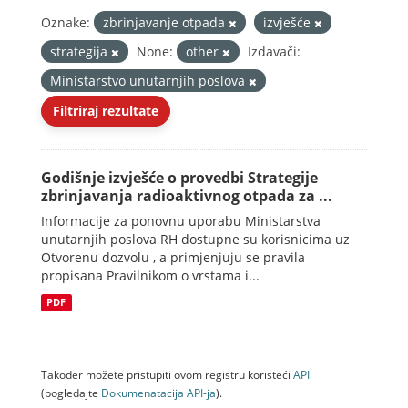
Oznake:
zbrinjavanje otpada
izvješće
strategija
None:
other
Izdavači:
Ministarstvo unutarnjih poslova
Filtriraj rezultate
Godišnje izvješće o provedbi Strategije
zbrinjavanja radioaktivnog otpada za ...
Informacije za ponovnu uporabu Ministarstva
unutarnjih poslova RH dostupne su korisnicima uz
Otvorenu dozvolu , a primjenjuju se pravila
propisana Pravilnikom o vrstama i...
PDF
Također možete pristupiti ovom registru koristeći
API
(pogledajte
Dokumenаtаcijа API-jа
).