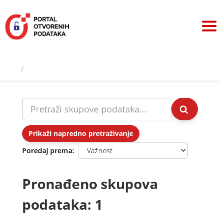
Preskoči
na
sadržaj
Skupovi podаtаkа
Prikaži napredno pretraživanje
Poredaj prema
Pronađeno skupova
podataka: 1