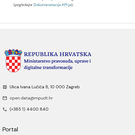
(pogledajte
Dokumenаtаcijа API-jа
).