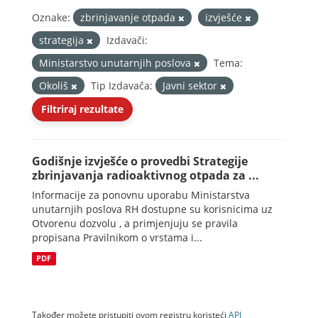
Oznake:
zbrinjavanje otpada
izvješće
strategija
Izdavači:
Ministarstvo unutarnjih poslova
Tema:
Okoliš
Tip Izdavača:
Javni sektor
Filtriraj rezultate
Godišnje izvješće o provedbi Strategije
zbrinjavanja radioaktivnog otpada za ...
Informacije za ponovnu uporabu Ministarstva
unutarnjih poslova RH dostupne su korisnicima uz
Otvorenu dozvolu , a primjenjuju se pravila
propisana Pravilnikom o vrstama i...
PDF
Također možete pristupiti ovom registru koristeći
API