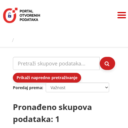
Preskoči
na
sadržaj
Skupovi podаtаkа
Prikaži napredno pretraživanje
Poredaj prema
Pronađeno skupova
podataka: 1