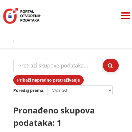
Preskoči
na
sadržaj
Skupovi podаtаkа
Prikaži napredno pretraživanje
Poredaj prema
Pronađeno skupova
podataka: 1