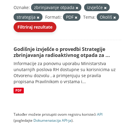
Oznake:
zbrinjavanje otpada
izvješće
strategija
Formati:
PDF
Tema:
Okoliš
Filtriraj rezultate
Godišnje izvješće o provedbi Strategije
zbrinjavanja radioaktivnog otpada za ...
Informacije za ponovnu uporabu Ministarstva
unutarnjih poslova RH dostupne su korisnicima uz
Otvorenu dozvolu , a primjenjuju se pravila
propisana Pravilnikom o vrstama i...
PDF
Također možete pristupiti ovom registru koristeći
API
(pogledajte
Dokumenаtаcijа API-jа
).