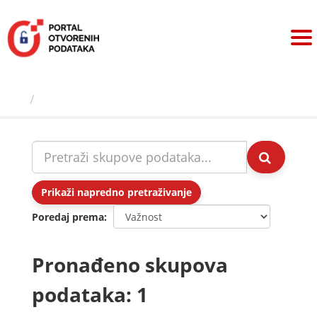
Preskoči
na
sadržaj
Skupovi podаtаkа
Prikaži napredno pretraživanje
Poredaj prema
Pronađeno skupova
podataka: 1