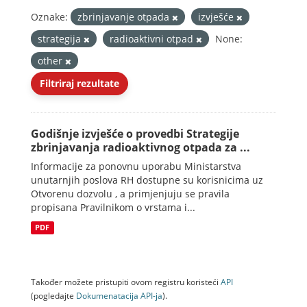
Oznake:
zbrinjavanje otpada
izvješće
strategija
radioaktivni otpad
None:
other
Filtriraj rezultate
Godišnje izvješće o provedbi Strategije
zbrinjavanja radioaktivnog otpada za ...
Informacije za ponovnu uporabu Ministarstva
unutarnjih poslova RH dostupne su korisnicima uz
Otvorenu dozvolu , a primjenjuju se pravila
propisana Pravilnikom o vrstama i...
PDF
Također možete pristupiti ovom registru koristeći
API
(pogledajte
Dokumenаtаcijа API-jа
).