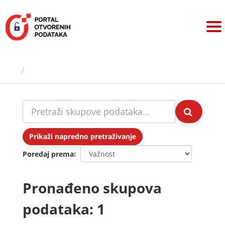
Preskoči
na
sadržaj
Skupovi podаtаkа
Prikaži napredno pretraživanje
Poredaj prema
Pronađeno skupova
podataka: 1