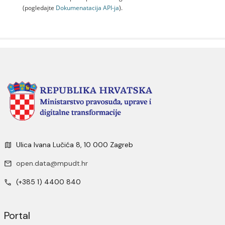
(pogledajte
Dokumenаtаcijа API-jа
).