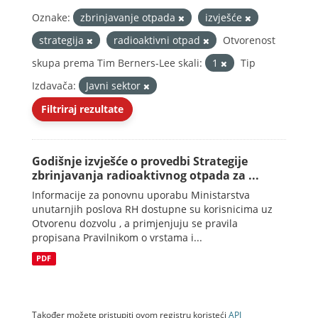
Oznake:
zbrinjavanje otpada
izvješće
strategija
radioaktivni otpad
Otvorenost
skupa prema Tim Berners-Lee skali:
1
Tip
Izdavača:
Javni sektor
Filtriraj rezultate
Godišnje izvješće o provedbi Strategije
zbrinjavanja radioaktivnog otpada za ...
Informacije za ponovnu uporabu Ministarstva
unutarnjih poslova RH dostupne su korisnicima uz
Otvorenu dozvolu , a primjenjuju se pravila
propisana Pravilnikom o vrstama i...
PDF
Također možete pristupiti ovom registru koristeći
API