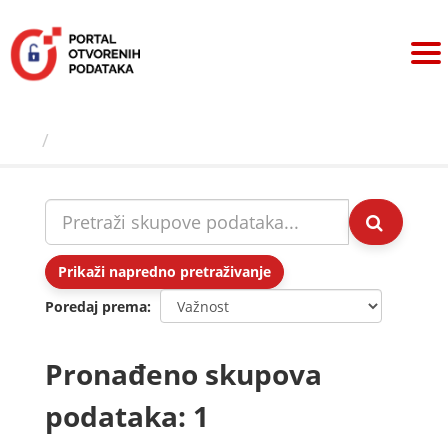
Preskoči
na
sadržaj
Skupovi podаtаkа
Prikaži napredno pretraživanje
Poredaj prema
Pronađeno skupova
podataka: 1