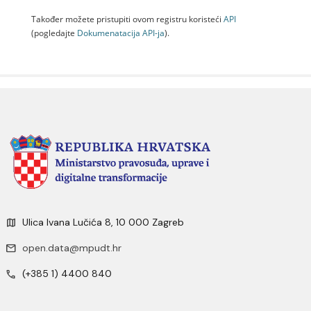
Također možete pristupiti ovom registru koristeći
API
(pogledajte
Dokumenаtаcijа API-jа
).