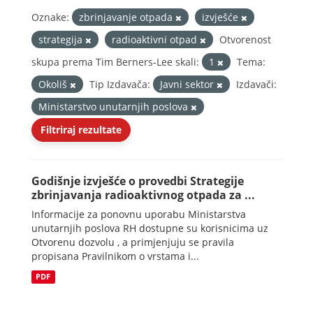
Oznake:
zbrinjavanje otpada
izvješće
strategija
radioaktivni otpad
Otvorenost
skupa prema Tim Berners-Lee skali:
1
Tema:
Okoliš
Tip Izdavača:
Javni sektor
Izdavači:
Ministarstvo unutarnjih poslova
Filtriraj rezultate
Godišnje izvješće o provedbi Strategije
zbrinjavanja radioaktivnog otpada za ...
Informacije za ponovnu uporabu Ministarstva
unutarnjih poslova RH dostupne su korisnicima uz
Otvorenu dozvolu , a primjenjuju se pravila
propisana Pravilnikom o vrstama i...
PDF