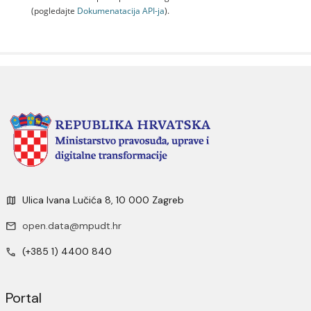
(pogledajte
Dokumenаtаcijа API-jа
).