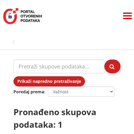
Preskoči
na
sadržaj
Skupovi podаtаkа
Prikaži napredno pretraživanje
Poredaj prema
Pronađeno skupova
podataka: 1