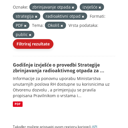
Oznake:
zbrinjavanje otpada
izvješće
strategija
radioaktivni otpad
Formati:
PDF
Tema:
Okoliš
Vrsta podataka:
public
Filtriraj rezultate
Godišnje izvješće o provedbi Strategije
zbrinjavanja radioaktivnog otpada za ...
Informacije za ponovnu uporabu Ministarstva
unutarnjih poslova RH dostupne su korisnicima uz
Otvorenu dozvolu , a primjenjuju se pravila
propisana Pravilnikom o vrstama i...
PDF
Također možete pristupiti ovom registru koristeći
API