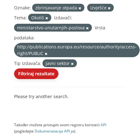
Oznake:
zbrinjavanje otpada
izvješće
Tema:
Okoliš
Izdavači:
ministarstvo-unutarnjih-poslova
Vrsta
podataka:
http://publications.europa.eu/resource/authority/access-
right/PUBLIC
Tip Izdavača:
Javni sektor
Filtriraj rezultate
Please try another search.
Također možete pristupiti ovom registru koristeći
API
(pogledajte
Dokumenаtаcijа API-jа
).