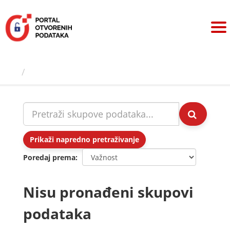
Preskoči
na
sadržaj
Skupovi podаtаkа
Prikaži napredno pretraživanje
Poredaj prema
Nisu pronađeni skupovi
podataka