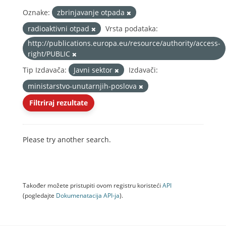
Oznake:
zbrinjavanje otpada
radioaktivni otpad
Vrsta podataka:
http://publications.europa.eu/resource/authority/access-
right/PUBLIC
Tip Izdavača:
Javni sektor
Izdavači:
ministarstvo-unutarnjih-poslova
Filtriraj rezultate
Please try another search.
Također možete pristupiti ovom registru koristeći
API
(pogledajte
Dokumenаtаcijа API-jа
).