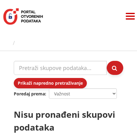
Preskoči
na
sadržaj
Skupovi podаtаkа
Prikaži napredno pretraživanje
Poredaj prema
Nisu pronađeni skupovi
podataka